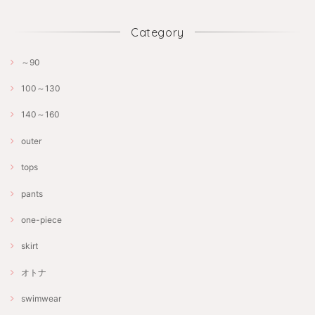
Category
～90
100～130
140～160
outer
tops
pants
one-piece
skirt
オトナ
swimwear