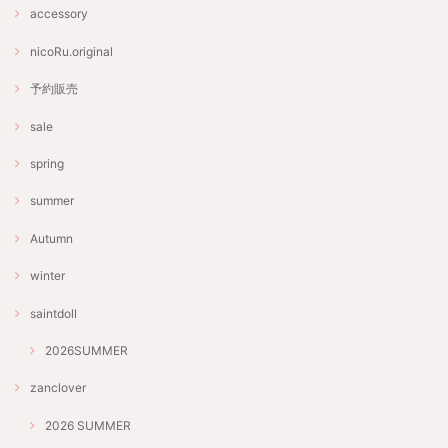
accessory
nicoRu.original
予約販売
sale
spring
summer
Autumn
winter
saintdoll
2026SUMMER
zanclover
2026 SUMMER