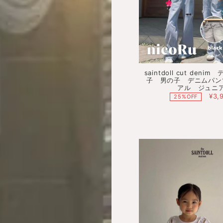
saintdoll cut den
子 男の子 デニムパン
アル ジュニ
¥3,
25%OFF