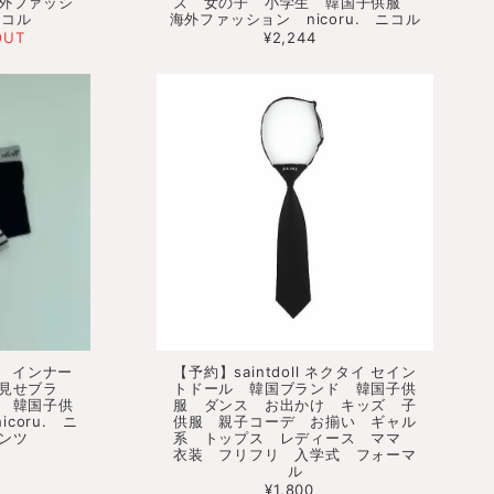
外ファッシ
ズ 女の子 小学生 韓国子供服
ニコル
海外ファッション nicoru. ニコル
OUT
¥2,244
ンツ インナー
【予約】saintdoll ネクタイ セイン
 見せブラ
トドール 韓国ブランド 韓国子供
 韓国子供
服 ダンス お出かけ キッズ 子
coru. ニ
供服 親子コーデ お揃い ギャル
ンツ
系 トップス レディース ママ
衣装 フリフリ 入学式 フォーマ
ル
¥1,800