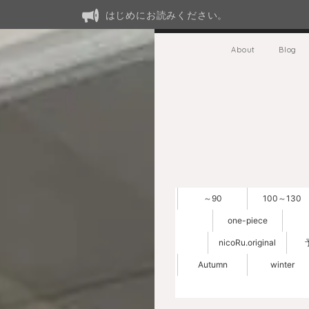
はじめにお読みください。
About
Blog
～90
100～130
one-piece
nicoRu.original
Autumn
winter