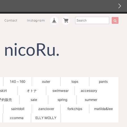
Contact
Instagram
140～160
outer
tops
pants
skirt
オトナ
swimwear
accessory
予約販売
sale
spring
summer
saintdoll
zanclover
forkchips
matilda&lee
ccomma
ELLY MOLLY