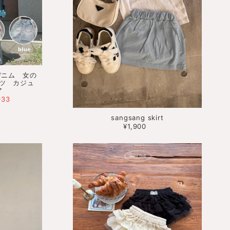
im デニム 女の
ツ カジュ
ア
933
sangsang skirt
¥1,900