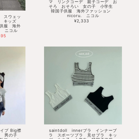
マ リンクコーデ 親子コーデ お
そろ おそろい 女の子 小学生
韓国子供服 海外ファッション
nicoru. ニコル
mtm スウェッ
¥2,333
毛 キッズ
供服 海外
u. ニコル
495
ライプ Big襟
saintdoll innerブラ インナーブ
子 男の子
ラ スポーツブラ 見せブラ キッ