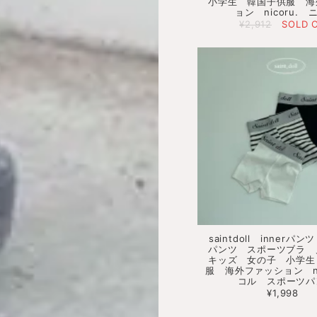
小学生 韓国子供服 海
ョン nicoru. 
¥2,912
SOLD 
saintdoll innerパ
パンツ スポーツブラ
キッズ 女の子 小学生
服 海外ファッション ni
コル スポーツパ
¥1,998