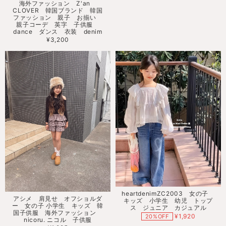
海外ファッション Z'an
CLOVER 韓国ブランド 韓国
ファッション 親子 お揃い
親子コーデ 英字 子供服
dance ダンス 衣装 denim
¥3,200
heartdenimZC2003 女の子
アシメ 肩見せ オフショルダ
キッズ 小学生 幼児 トップ
ー 女の子 小学生 キッズ 韓
ス ジュニア カジュアル
国子供服 海外ファッション
¥1,920
20%OFF
nicoru. ニコル 子供服