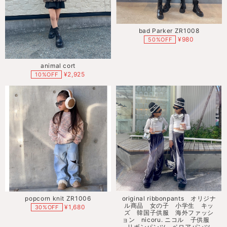
bad Parker ZR1008
¥980
50%OFF
animal cort
¥2,925
10%OFF
popcorn knit ZR1006
original ribbonpants オリジナ
ル商品 女の子 小学生 キッ
¥1,680
30%OFF
ズ 韓国子供服 海外ファッシ
ョン nicoru. ニコル 子供服
リボンパンツ ベロアパンツ