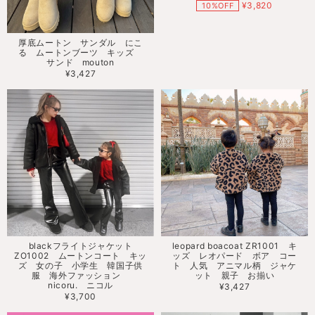
¥3,820
10%OFF
厚底ムートン サンダル にこ
る ムートンブーツ キッズ
サンド mouton
¥3,427
blackフライトジャケット
leopard boacoat ZR1001 キ
ZO1002 ムートンコート キッ
ッズ レオパード ボア コー
ズ 女の子 小学生 韓国子供
ト 人気 アニマル柄 ジャケ
服 海外ファッション
ット 親子 お揃い
nicoru. ニコル
¥3,427
¥3,700