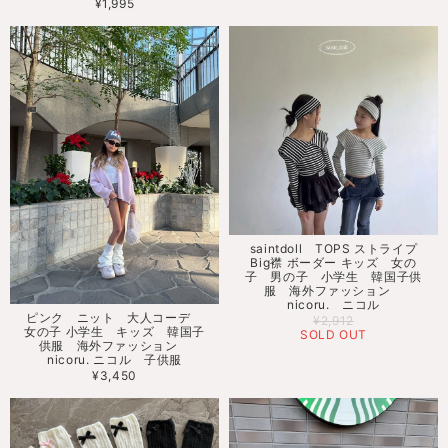
¥1,995
saintdoll TOPS ストライプ
Big襟 ボーダー キッズ 女の
子 男の子 小学生 韓国子供
服 海外ファッション
nicoru. ニコル
ピンク ニット 大人コーデ
¥2,912
女の子 小学生 キッズ 韓国子
SOLD OUT
供服 海外ファッション
nicoru. ニコル 子供服
¥3,450