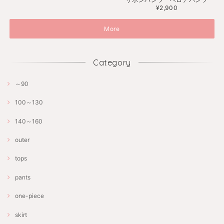
¥2,900
More
Category
～90
100～130
140～160
outer
tops
pants
one-piece
skirt