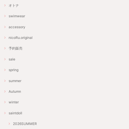
オトナ
swimwear
accessory
nicoRu.original
予約販売
sale
spring
summer
Autumn
winter
saintdoll
2026SUMMER