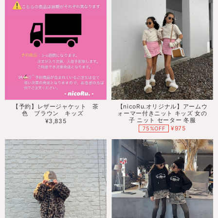
【予約】レザージャケット 茶
【nicoRu.オリジナル】アームウ
色 ブラウン キッズ
ォーマー付きニット キッズ 女の
子 ニット セーター 冬服
¥3,835
¥975
75%OFF