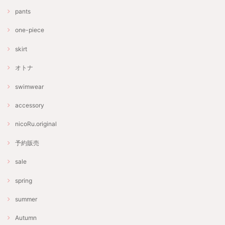
pants
one-piece
skirt
オトナ
swimwear
accessory
nicoRu.original
予約販売
sale
spring
summer
Autumn