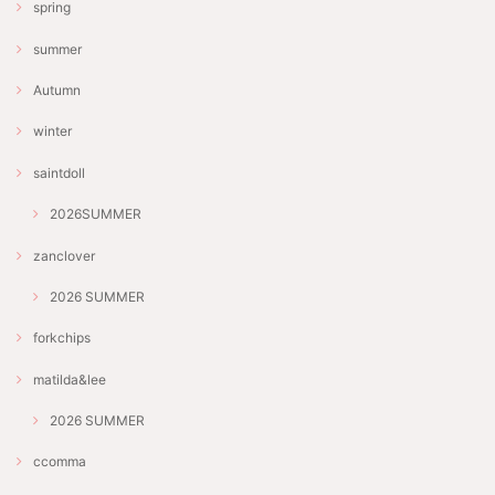
spring
summer
Autumn
winter
saintdoll
2026SUMMER
zanclover
2026 SUMMER
forkchips
matilda&lee
2026 SUMMER
ccomma