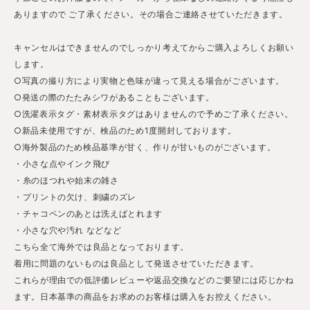
ありますので ご了承ください。その場合ご連絡させていただきます。
キャンセルはできませんのでしっかり考えてからご購入よろしくお願い
します。
○写真の撮り方により実物と色味が違って見える場合がございます。
○発送の際のたたみシワがあることもございます。
○洗濯表示タグ・素材表示タグはありませんので予めご了承ください。
○新品未使用ですが、検品のため1度開封しております。
○海外製品のため検品基準が甘く、作りが甘いものがございます。
・小さな点やインク飛び
・糸のほつれや始末の雑さ
・プリントの欠け、刺繍のズレ
・チャコペンのあとは洗えばとれます
・小さな穴や汚れ などなど
こちら全て海外では良品となっております。
着用に問題のないものは良品として発送させていただきます。
これらが理由での低評価レビューや返品交換などのご要望には応じかね
ます。日本基準の商品をお求めのお客様は購入をお控えください。