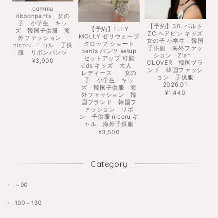
comma
ribbonpants 女の
子 小学生 キッ
【予約】30. ベルト
【予約】ELLY
ズ 韓国子供服 海
ZC ヘアピン キッズ
MOLLY ゼリウェーブ
外ファッション
女の子 小学生 韓国
クロップ ショート
nicoru. ニコル 子供
子供服 海外ファッ
pants パンツ setup
服 リボンパンツ
ション Z'an
セットアップ 可能
¥3,900
CLOVER 韓国ブラ
kids キッズ 大人
ンド 韓国ファッシ
レディース 女の
ョン 子供服
子 小学生 キッ
2026_01
ズ 韓国子供服 海
¥1,440
外ファッション 韓
国ブランド 韓国フ
ァッション リボ
ン 子供服 nicoru ギ
ャル 海外子供服
¥3,500
Category
～90
100～130