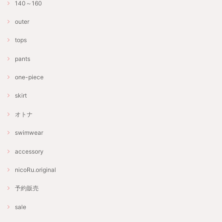
140～160
outer
tops
pants
one-piece
skirt
オトナ
swimwear
accessory
nicoRu.original
予約販売
sale