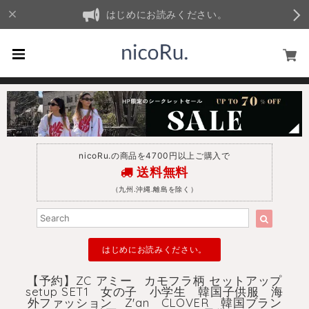
はじめにお読みください。
nicoRu.の商品を4700円以上ご購入で
送料無料
（九州.沖縄.離島を除く）
はじめにお読みください。
【予約】ZC アミー カモフラ柄 セットアップ
setup SET1 女の子 小学生 韓国子供服 海
外ファッション Z'an CLOVER 韓国ブラン