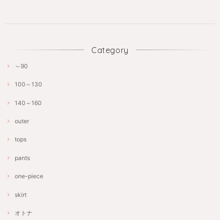
Category
～90
100～130
140～160
outer
tops
pants
one-piece
skirt
オトナ