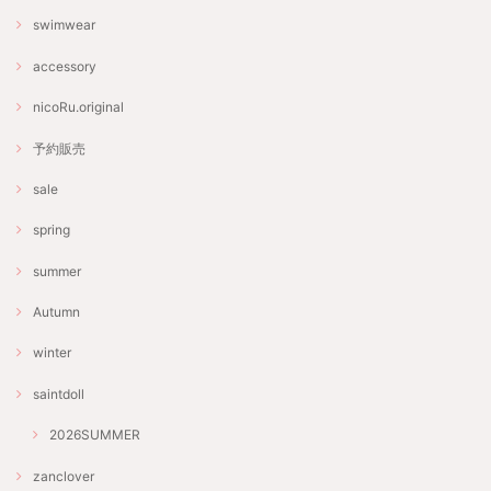
swimwear
accessory
nicoRu.original
予約販売
sale
spring
summer
Autumn
winter
saintdoll
2026SUMMER
zanclover