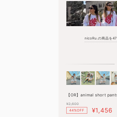
nicoRu.の商品を
【OR】animal short pant
¥2,600
¥1,456
44%OFF