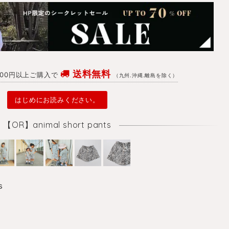
送料無料
4700円以上ご購入で
（九州.沖縄.離島を除く）
はじめにお読みください。
【OR】animal short pants
s