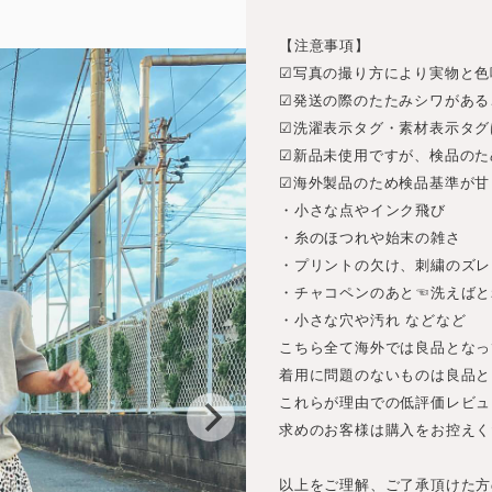
【注意事項】
☑︎写真の撮り方により実物と
☑︎発送の際のたたみシワがあ
☑︎洗濯表示タグ・素材表示タ
☑︎新品未使用ですが、検品の
☑︎海外製品のため検品基準が
・小さな点やインク飛び
・糸のほつれや始末の雑さ
・プリントの欠け、刺繍のズレ
・チャコペンのあと☜洗えばと
・小さな穴や汚れ などなど
こちら全て海外では良品となっ
着用に問題のないものは良品と
これらが理由での低評価レビュ
求めのお客様は購入をお控えく
以上をご理解、ご了承頂けた方