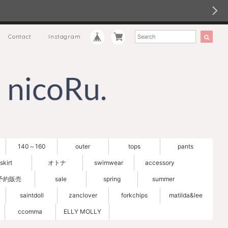
Contact
Instagram
140～160
outer
tops
pants
skirt
オトナ
swimwear
accessory
予約販売
sale
spring
summer
saintdoll
zanclover
forkchips
matilda&lee
ccomma
ELLY MOLLY