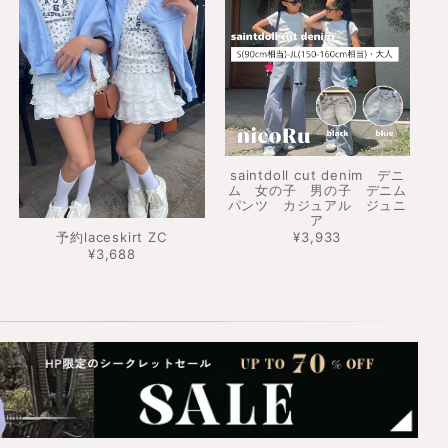
saintdoll cut denim デニ
ム 女の子 男の子 デニム
パンツ カジュアル ジュニ
ア
予約laceskirt ZC
¥3,933
¥3,688