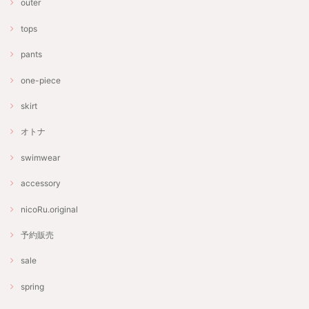
outer
tops
pants
one-piece
skirt
オトナ
swimwear
accessory
nicoRu.original
予約販売
sale
spring