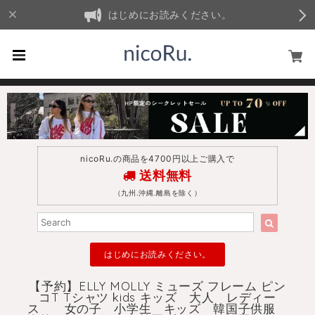
はじめにお読みください。
nicoRu.の商品を4700円以上ご購入で
送料無料
（九州.沖縄.離島を除く）
はじめにお読みください。
【予約】ELLY MOLLY ミューズ フレーム ピン
コT Tシャツ kids キッズ 大人 レディー
ス 女の子 小学生 キッズ 韓国子供服