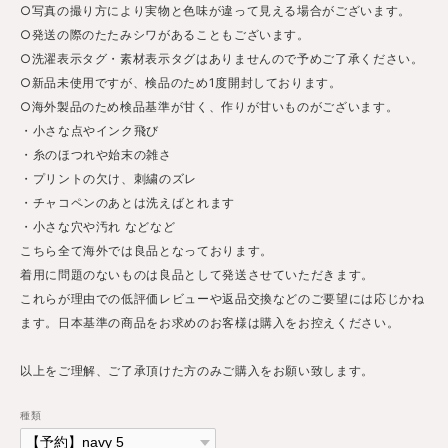
○写真の撮り方により実物と色味が違って見える場合がございます。
○発送の際のたたみシワがあることもございます。
○洗濯表示タグ・素材表示タグはありませんので予めご了承ください。
○新品未使用ですが、検品のため1度開封しております。
○海外製品のため検品基準が甘く、作りが甘いものがございます。
・小さな点やインク飛び
・糸のほつれや始末の雑さ
・プリントの欠け、刺繍のズレ
・チャコペンのあとは洗えばとれます
・小さな穴や汚れ などなど
こちら全て海外では良品となっております。
着用に問題のないものは良品として発送させていただきます。
これらが理由での低評価レビューや返品交換などのご要望には応じかね
ます。日本基準の商品をお求めのお客様は購入をお控えください。
以上をご理解、ご了承頂けた方のみご購入をお願い致します。
種類