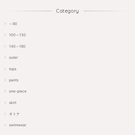
Category
～90
100～130
140～160
outer
tops
pants
one-piece
skirt
オトナ
swimwear