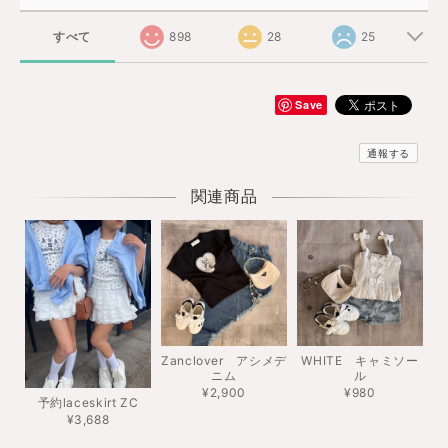
すべて
898
28
25
Save
通報する
関連商品
Zanclover アシメデ
WHITE キャミソー
ニム
ル
¥2,900
¥980
予約laceskirt ZC
¥3,688