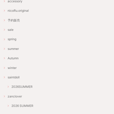
accessory
nicoRu.original
予約販売
sale
spring
summer
Autumn
winter
saintdoll
2026SUMMER
zanclover
2026 SUMMER