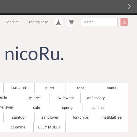
Contact
Instagram
140～160
outer
tops
pants
skirt
オトナ
swimwear
accessory
予約販売
sale
spring
summer
saintdoll
zanclover
forkchips
matilda&lee
ccomma
ELLY MOLLY