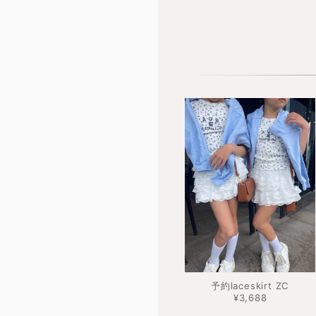
予約laceskirt ZC
¥3,688