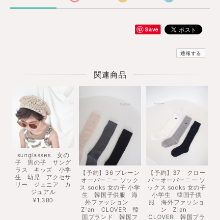
Save
通報する
関連商品
sunglasses 女の
子 男の子 サング
ラス キッズ 小学
【予約】36 プレーン
【予約】37 クロー
生 幼児 アクセサ
オーバーニー ソック
バーオーバーニー ソ
リー ジュニア カ
ス socks 女の子 小学
ックス socks 女の子
ジュアル
生 韓国子供服 海
小学生 韓国子供
¥1,380
外ファッション
服 海外ファッショ
Z'an CLOVER 韓
ン Z'an
国ブランド 韓国フ
CLOVER 韓国ブラ