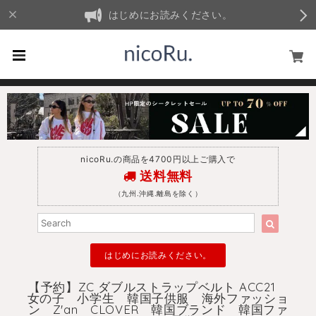
はじめにお読みください。
nicoRu.の商品を4700円以上ご購入で
送料無料
（九州.沖縄.離島を除く）
はじめにお読みください。
【予約】ZC ダブルストラップベルト ACC21
女の子 小学生 韓国子供服 海外ファッショ
ン Z'an CLOVER 韓国ブランド 韓国ファ