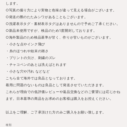
します。
○写真の撮り方により実物と色味が違って見える場合がございます。
○発送の際のたたみシワがあることもございます。
○洗濯表示タグ・素材表示タグはありませんので予めご了承ください。
○新品未使用ですが、検品のため1度開封しております。
○海外製品のため検品基準が甘く、作りが甘いものがございます。
・小さな点やインク飛び
・糸のほつれや始末の雑さ
・プリントの欠け、刺繍のズレ
・チャコペンのあとは洗えばとれます
・小さな穴や汚れ などなど
こちら全て海外では良品となっております。
着用に問題のないものは良品として発送させていただきます。
これらが理由での低評価レビューや返品交換などのご要望には応じかね
ます。日本基準の商品をお求めのお客様は購入をお控えください。
以上をご理解、ご了承頂けた方のみご購入をお願い致します。
種類