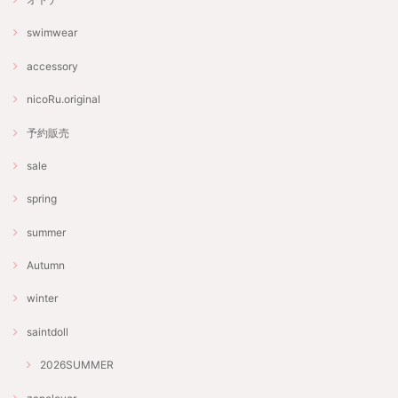
swimwear
accessory
nicoRu.original
予約販売
sale
spring
summer
Autumn
winter
saintdoll
2026SUMMER