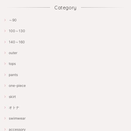
Category
～90
100～130
140～160
outer
tops
pants
one-piece
skirt
オトナ
swimwear
accessory