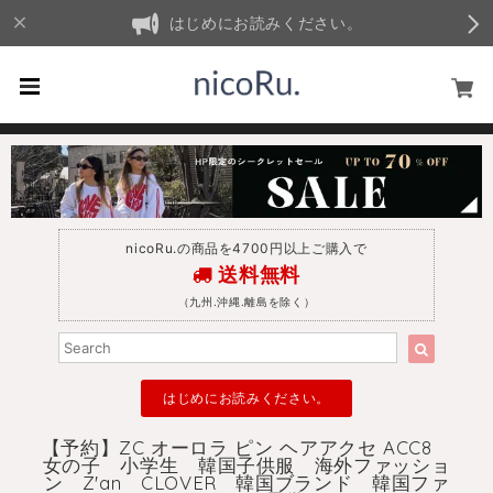
はじめにお読みください。
nicoRu.の商品を4700円以上ご購入で
送料無料
（九州.沖縄.離島を除く）
はじめにお読みください。
【予約】ZC オーロラ ピン ヘアアクセ ACC8
女の子 小学生 韓国子供服 海外ファッショ
ン Z'an CLOVER 韓国ブランド 韓国ファ