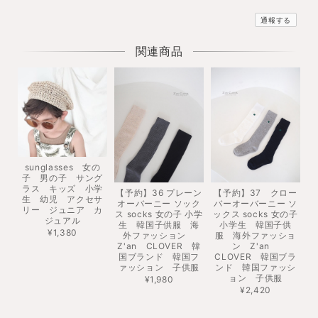
通報する
関連商品
sunglasses 女の
子 男の子 サング
ラス キッズ 小学
【予約】36 プレーン
【予約】37 クロー
生 幼児 アクセサ
オーバーニー ソック
バーオーバーニー ソ
リー ジュニア カ
ス socks 女の子 小学
ックス socks 女の子
ジュアル
生 韓国子供服 海
小学生 韓国子供
¥1,380
外ファッション
服 海外ファッショ
Z'an CLOVER 韓
ン Z'an
国ブランド 韓国フ
CLOVER 韓国ブラ
ァッション 子供服
ンド 韓国ファッシ
ョン 子供服
¥1,980
¥2,420