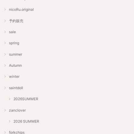
nicoRu.original
予約販売
sale
spring
summer
Autumn
winter
saintdoll
2026SUMMER
zanclover
2026 SUMMER
forkchips