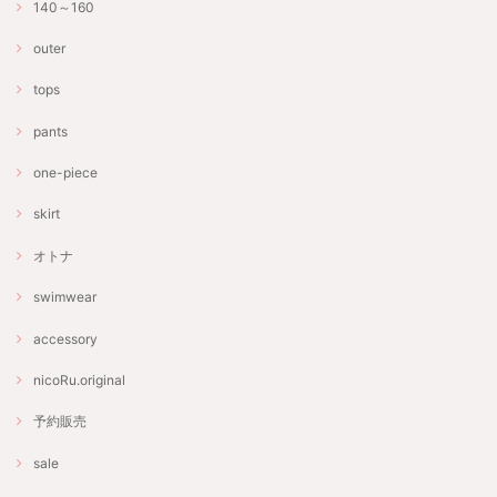
140～160
outer
tops
pants
one-piece
skirt
オトナ
swimwear
accessory
nicoRu.original
予約販売
sale