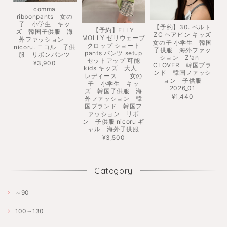
comma
ribbonpants 女の
子 小学生 キッ
【予約】30. ベルト
【予約】ELLY
ズ 韓国子供服 海
ZC ヘアピン キッズ
MOLLY ゼリウェーブ
外ファッション
女の子 小学生 韓国
クロップ ショート
nicoru. ニコル 子供
子供服 海外ファッ
pants パンツ setup
服 リボンパンツ
ション Z'an
セットアップ 可能
¥3,900
CLOVER 韓国ブラ
kids キッズ 大人
ンド 韓国ファッシ
レディース 女の
ョン 子供服
子 小学生 キッ
2026_01
ズ 韓国子供服 海
¥1,440
外ファッション 韓
国ブランド 韓国フ
ァッション リボ
ン 子供服 nicoru ギ
ャル 海外子供服
¥3,500
Category
～90
100～130