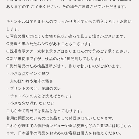
ありますので ご了承ください。その場合ご連絡させていただきます。
キャンセルはできませんのでしっかり考えてからご購入よろしくお願い
します。
○写真の撮り方により実物と色味が違って見える場合がございます。
○発送の際のたたみシワがあることもございます。
○洗濯表示タグ・素材表示タグはありませんので予めご了承ください。
○新品未使用ですが、検品のため1度開封しております。
○海外製品のため検品基準が甘く、作りが甘いものがございます。
・小さな点やインク飛び
・糸のほつれや始末の雑さ
・プリントの欠け、刺繍のズレ
・チャコペンのあとは洗えばとれます
・小さな穴や汚れ などなど
こちら全て海外では良品となっております。
着用に問題のないものは良品として発送させていただきます。
これらが理由での低評価レビューや返品交換などのご要望には応じかね
ます。日本基準の商品をお求めのお客様は購入をお控えください。