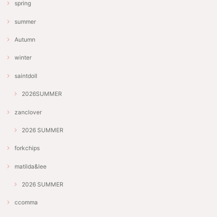
spring
summer
Autumn
winter
saintdoll
2026SUMMER
zanclover
2026 SUMMER
forkchips
matilda&lee
2026 SUMMER
ccomma