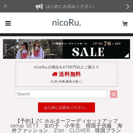
はじめにお読みください。
nicoRu.の商品を4700円以上ご購入で
送料無料
（九州.沖縄.離島を除く）
はじめにお読みください。
【予約】ZC ホルターフーディセットアップ
setup SET3 女の子 小学生 韓国子供服 海
外ファッション Z'an CLOVER 韓国ブラン