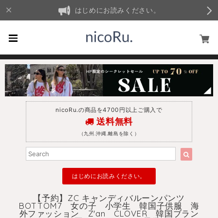
はじめにお読みください。
nicoRu.の商品を4700円以上ご購入で
送料無料
（九州.沖縄.離島を除く）
はじめにお読みください。
【予約】ZC キャンディバルーンパンツ
BOTTOM7 女の子 小学生 韓国子供服 海
外ファッション Z'an CLOVER 韓国ブラン