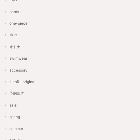
pants
one-piece
skirt
オトナ
swimwear
accessory
nicoRu.original
予約販売
sale
spring
summer