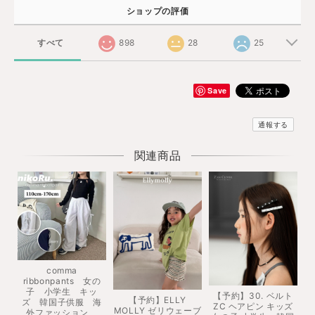
ショップの評価
すべて
898
28
25
Save
通報する
関連商品
comma
ribbonpants 女の
子 小学生 キッ
【予約】30. ベルト
【予約】ELLY
ズ 韓国子供服 海
ZC ヘアピン キッズ
MOLLY ゼリウェーブ
外ファッション