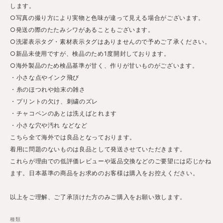
します。
○写真の撮り方により実物と色味が違って見える場合がございます。
○発送の際のたたみシワがあることもございます。
○洗濯表示タグ・素材表示タグはありませんので予めご了承ください。
○新品未使用ですが、検品のため1度開封しております。
○海外製品のため検品基準が甘く、作りが甘いものがございます。
・小さな点やインク飛び
・糸のほつれや始末の雑さ
・プリントの欠け、刺繍のズレ
・チャコペンのあとは洗えばとれます
・小さな穴や汚れ などなど
こちら全て海外では良品となっております。
着用に問題のないものは良品として発送させていただきます。
これらが理由での低評価レビューや返品交換などのご要望には応じかね
ます。日本基準の商品をお求めのお客様は購入をお控えください。
以上をご理解、ご了承頂けた方のみご購入をお願い致します。
種類