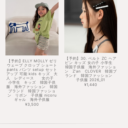
【予約】30. ベルト ZC ヘア
【予約】ELLY MOLLY ゼリ
ピン キッズ 女の子 小学生
ウェーブ クロップ ショート
韓国子供服 海外ファッショ
pants パンツ setup セット
ン Z'an CLOVER 韓国ブ
アップ 可能 kids キッズ 大
ランド 韓国ファッション
人 レディース 女の子
子供服 2026_01
小学生 キッズ 韓国子供
¥1,440
服 海外ファッション 韓国
ブランド 韓国ファッショ
ン リボン 子供服 nicoru
ギャル 海外子供服
¥3,500