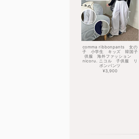
comma ribbonpants 女の
子 小学生 キッズ 韓国子
供服 海外ファッション
nicoru. ニコル 子供服 リ
ボンパンツ
¥3,900