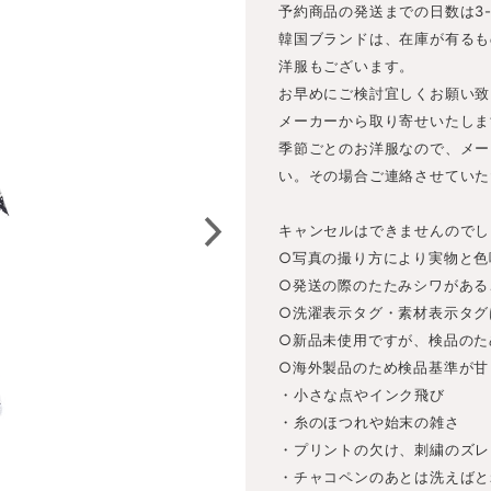
予約商品の発送までの日数は3
韓国ブランドは、在庫が有るも
洋服もございます。
お早めにご検討宜しくお願い致
メーカーから取り寄せいたしま
季節ごとのお洋服なので、メー
い。その場合ご連絡させていた
キャンセルはできませんのでし
○写真の撮り方により実物と色
○発送の際のたたみシワがある
○洗濯表示タグ・素材表示タグ
○新品未使用ですが、検品のた
○海外製品のため検品基準が甘
・小さな点やインク飛び
・糸のほつれや始末の雑さ
・プリントの欠け、刺繍のズレ
・チャコペンのあとは洗えばと