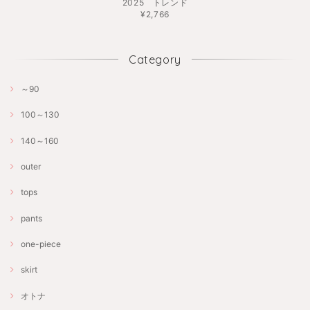
2025 トレンド
¥2,766
Category
～90
100～130
140～160
outer
tops
pants
one-piece
skirt
オトナ