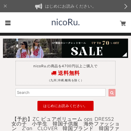
はじめにお読みください。
nicoRu.の商品を4700円以上ご購入で
送料無料
（九州.沖縄.離島を除く）
はじめにお読みください。
【予約】ZC ピュアボリューム ops DRESS2
女の子 小学生 韓国子供服 海外ファッショ
ン Z'an CLOVER 韓国ブランド 韓国ファ