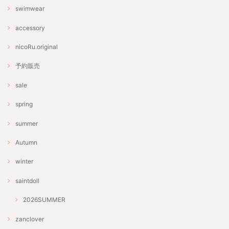
swimwear
accessory
nicoRu.original
予約販売
sale
spring
summer
Autumn
winter
saintdoll
2026SUMMER
zanclover