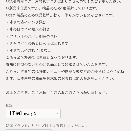
○洗濯表示タグ・素材表示タグはありませんので予めご了承ください。
○新品未使用ですが、検品のため1度開封しております。
○海外製品のため検品基準が甘く、作りが甘いものがございます。
・小さな点やインク飛び
・糸のほつれや始末の雑さ
・プリントの欠け、刺繍のズレ
・チャコペンのあとは洗えばとれます
・小さな穴や汚れ などなど
こちら全て海外では良品となっております。
着用に問題のないものは良品として発送させていただきます。
これらが理由での低評価レビューや返品交換などのご要望には応じかね
ます。日本基準の商品をお求めのお客様は購入をお控えください。
以上をご理解、ご了承頂けた方のみご購入をお願い致します。
種類
韓国ブランド/13サイズ以上は選択してください。