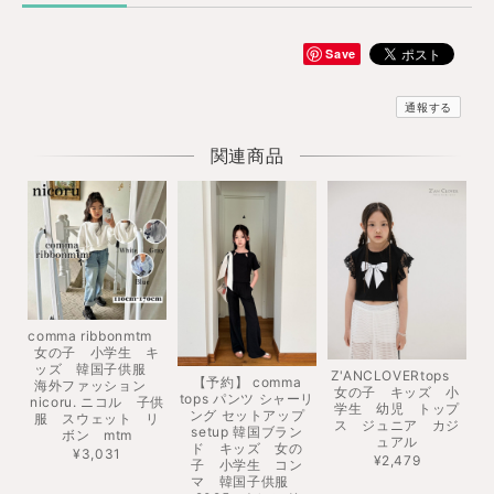
Save
通報する
関連商品
comma ribbonmtm
女の子 小学生 キ
ッズ 韓国子供服
Z'ANCLOVERtops
【予約】 comma
海外ファッション
女の子 キッズ 小
tops パンツ シャーリ
nicoru. ニコル 子供
学生 幼児 トップ
ング セットアップ
服 スウェット リ
ス ジュニア カジ
setup 韓国ブラン
ボン mtm
ュアル
ド キッズ 女の
¥3,031
¥2,479
子 小学生 コン
マ 韓国子供服