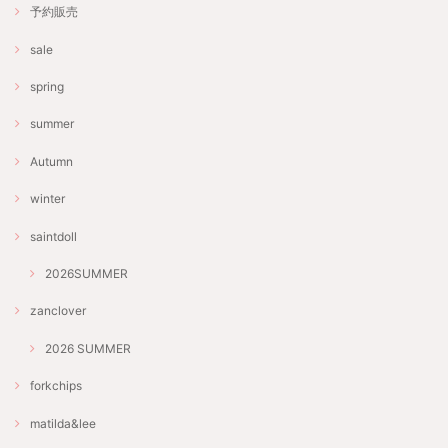
予約販売
sale
spring
summer
Autumn
winter
saintdoll
2026SUMMER
zanclover
2026 SUMMER
forkchips
matilda&lee