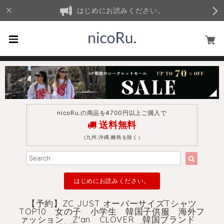
はじめにお読みください。
nicoRu.の商品を4700円以上ご購入で
送料無料
（九州.沖縄.離島を除く）
はじめにお読みください。
【予約】ZC JUST オーバーサイズTシャツ
TOP10 女の子 小学生 韓国子供服 海外フ
ァッション Z'an CLOVER 韓国ブランド