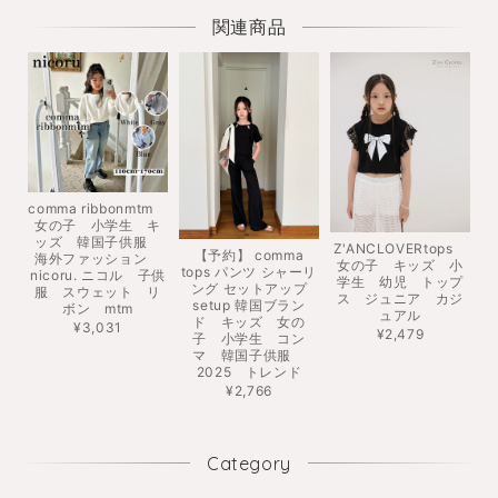
関連商品
comma ribbonmtm
女の子 小学生 キ
ッズ 韓国子供服
Z'ANCLOVERtops
【予約】 comma
海外ファッション
女の子 キッズ 小
tops パンツ シャーリ
nicoru. ニコル 子供
学生 幼児 トップ
ング セットアップ
服 スウェット リ
ス ジュニア カジ
setup 韓国ブラン
ボン mtm
ュアル
ド キッズ 女の
¥3,031
¥2,479
子 小学生 コン
マ 韓国子供服
2025 トレンド
¥2,766
Category