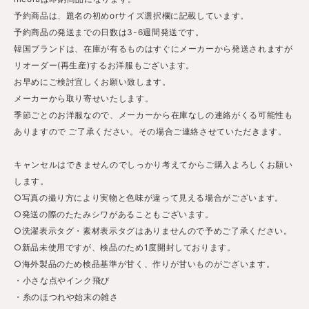
予約商品は、題名の初めorサイズ選択欄に記載しています。
予約商品の発送までの日数は3-6週間発送です。
韓国ブランドは、在庫が有るものはすぐにメーカーから発送されますが
リオーダー(再生産)するお洋服もございます。
お早めにご検討宜しくお願い致します。
メーカーから取り寄せいたします。
季節ごとのお洋服なので、メーカーから在庫なしの連絡がくる可能性も
ありますので ご了承ください。その場合ご連絡させていただきます。
キャンセルはできませんのでしっかり考えてからご購入よろしくお願い
します。
○写真の撮り方により実物と色味が違って見える場合がございます。
○発送の際のたたみシワがあることもございます。
○洗濯表示タグ・素材表示タグはありませんので予めご了承ください。
○新品未使用ですが、検品のため1度開封しております。
○海外製品のため検品基準が甘く、作りが甘いものがございます。
・小さな点やインク飛び
・糸のほつれや始末の雑さ