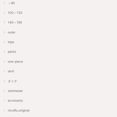
～90
100～130
140～160
outer
tops
pants
one-piece
skirt
オトナ
swimwear
accessory
nicoRu.original