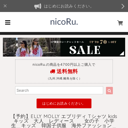
はじめにお読みください。
nicoRu.の商品を4700円以上ご購入で
送料無料
（九州.沖縄.離島を除く）
はじめにお読みください。
【予約】ELLY MOLLY エブリディ Tシャツ kids
キッズ 大人 レディース 女の子 小学
生 キッズ 韓国子供服 海外ファッション