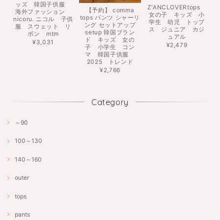
ッズ 韓国子供服
Z'ANCLOVERtops
【予約】 comma
海外ファッション
女の子 キッズ 小
tops パンツ シャーリ
nicoru. ニコル 子供
学生 幼児 トップ
ング セットアップ
服 スウェット リ
ス ジュニア カジ
setup 韓国ブラン
ボン mtm
ュアル
ド キッズ 女の
¥3,031
¥2,479
子 小学生 コン
マ 韓国子供服
2025 トレンド
¥2,766
Category
～90
100～130
140～160
outer
tops
pants