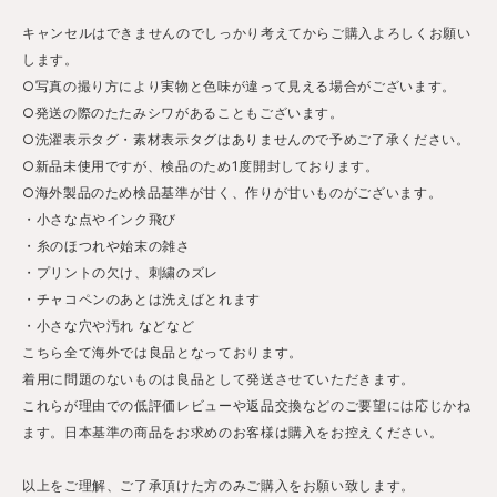
キャンセルはできませんのでしっかり考えてからご購入よろしくお願い
します。
○写真の撮り方により実物と色味が違って見える場合がございます。
○発送の際のたたみシワがあることもございます。
○洗濯表示タグ・素材表示タグはありませんので予めご了承ください。
○新品未使用ですが、検品のため1度開封しております。
○海外製品のため検品基準が甘く、作りが甘いものがございます。
・小さな点やインク飛び
・糸のほつれや始末の雑さ
・プリントの欠け、刺繍のズレ
・チャコペンのあとは洗えばとれます
・小さな穴や汚れ などなど
こちら全て海外では良品となっております。
着用に問題のないものは良品として発送させていただきます。
これらが理由での低評価レビューや返品交換などのご要望には応じかね
ます。日本基準の商品をお求めのお客様は購入をお控えください。
以上をご理解、ご了承頂けた方のみご購入をお願い致します。