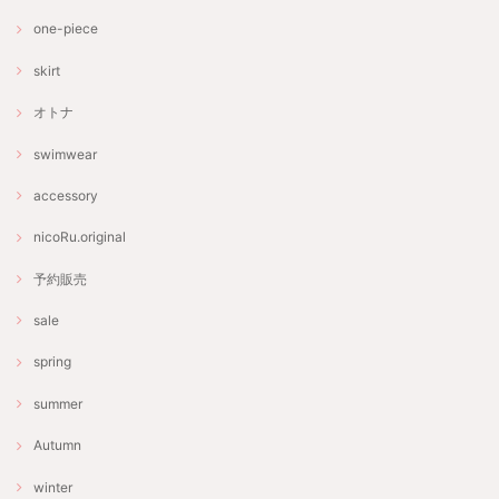
one-piece
skirt
オトナ
swimwear
accessory
nicoRu.original
予約販売
sale
spring
summer
Autumn
winter