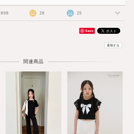
898
28
25
Save
通報する
関連商品