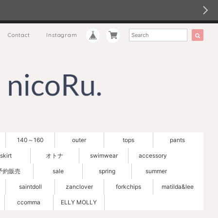
Contact
Instagram
140～160
outer
tops
pants
skirt
オトナ
swimwear
accessory
予約販売
sale
spring
summer
saintdoll
zanclover
forkchips
matilda&lee
ccomma
ELLY MOLLY