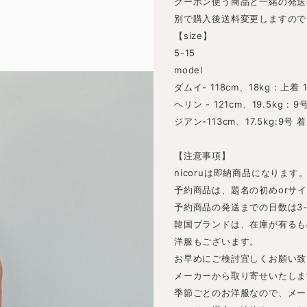
クーポン使う商品と一緒の発送
別で購入後送料変更しますので
【size】
5-15
model
ダムイ- 118cm、18kg : 上着
ヘリン - 121cm、19.5kg : 9
ジアン-113cm、17.5kg:9号 
【注意事項】
nicoruは即納商品になります
予約商品は、題名の初めorサ
予約商品の発送までの日数は3
韓国ブランドは、在庫が有るも
洋服もございます。
お早めにご検討宜しくお願い致
メーカーから取り寄せいたしま
季節ごとのお洋服なので、メー