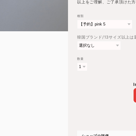
以上をご理解、ご了承頂けた方
種類
韓国ブランド/13サイズ以上
数量
I
ショップの評価