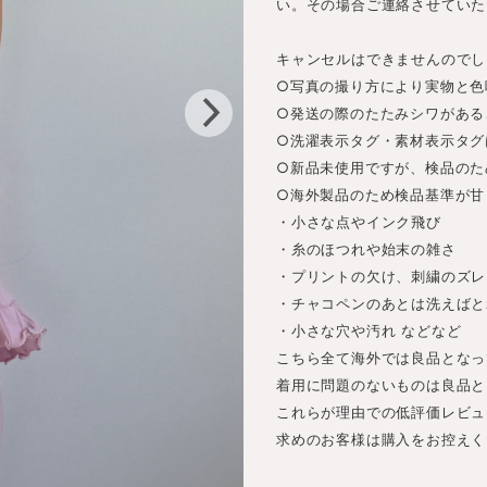
い。その場合ご連絡させていた
キャンセルはできませんのでし
○写真の撮り方により実物と色
○発送の際のたたみシワがある
○洗濯表示タグ・素材表示タグ
○新品未使用ですが、検品のた
○海外製品のため検品基準が甘
・小さな点やインク飛び
・糸のほつれや始末の雑さ
・プリントの欠け、刺繍のズレ
・チャコペンのあとは洗えばと
・小さな穴や汚れ などなど
こちら全て海外では良品となっ
着用に問題のないものは良品と
これらが理由での低評価レビュ
求めのお客様は購入をお控えく