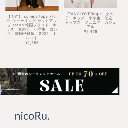
Z'ANCLOVERtops 女の
【予約】 comma tops パン
子 キッズ 小学生 幼児
ツ シャーリング セットアッ
トップス ジュニア カジュ
プ setup 韓国ブランド キ
アル
ッズ 女の子 小学生 コン
¥2,479
マ 韓国子供服 2025 ト
レンド
¥2,766