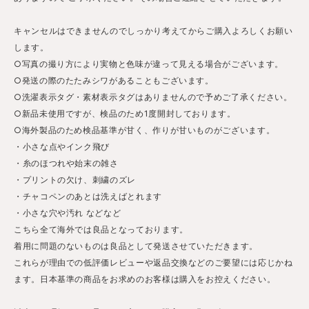
キャンセルはできませんのでしっかり考えてからご購入よろしくお願い
します。
○写真の撮り方により実物と色味が違って見える場合がございます。
○発送の際のたたみシワがあることもございます。
○洗濯表示タグ・素材表示タグはありませんので予めご了承ください。
○新品未使用ですが、検品のため1度開封しております。
○海外製品のため検品基準が甘く、作りが甘いものがございます。
・小さな点やインク飛び
・糸のほつれや始末の雑さ
・プリントの欠け、刺繍のズレ
・チャコペンのあとは洗えばとれます
・小さな穴や汚れ などなど
こちら全て海外では良品となっております。
着用に問題のないものは良品として発送させていただきます。
これらが理由での低評価レビューや返品交換などのご要望には応じかね
ます。日本基準の商品をお求めのお客様は購入をお控えください。