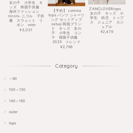
女の子 小学生 キ
ッズ 韓国子供服
Z'ANCLOVERtops
【予約】 comma
海外ファッション
女の子 キッズ 小
tops パンツ シャーリ
nicoru. ニコル 子供
学生 幼児 トップ
ング セットアップ
服 スウェット リ
ス ジュニア カジ
setup 韓国ブラン
ボン mtm
ュアル
ド キッズ 女の
¥3,031
¥2,479
子 小学生 コン
マ 韓国子供服
2025 トレンド
¥2,766
Category
～90
100～130
140～160
outer
tops