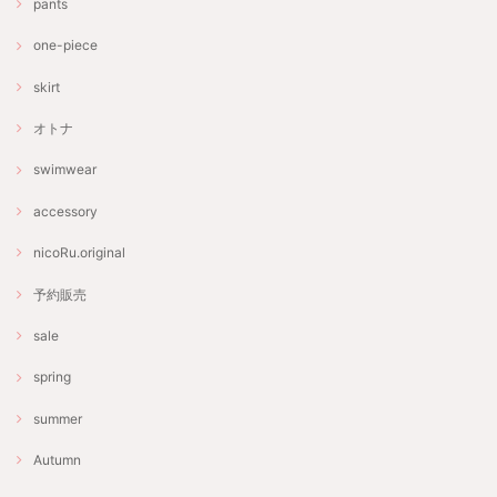
pants
one-piece
skirt
オトナ
swimwear
accessory
nicoRu.original
予約販売
sale
spring
summer
Autumn