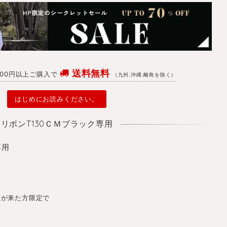
送料無料
4700円以上ご購入で
（九州.沖縄.離島を除く）
はじめにお読みください。
リボンT130ＣＭブラック専用
専用
返信が来た方限定で