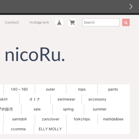
Contact
Instagram
140～160
outer
tops
pants
skirt
オトナ
swimwear
accessory
予約販売
sale
spring
summer
saintdoll
zanclover
forkchips
matilda&lee
ccomma
ELLY MOLLY