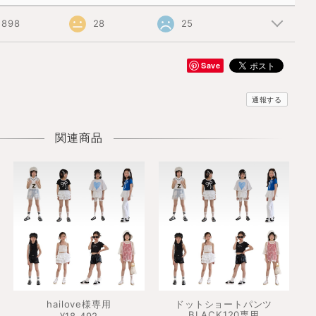
898
28
25
Save
通報する
関連商品
hailove様専用
ドットショートパンツ
BLACK120専用