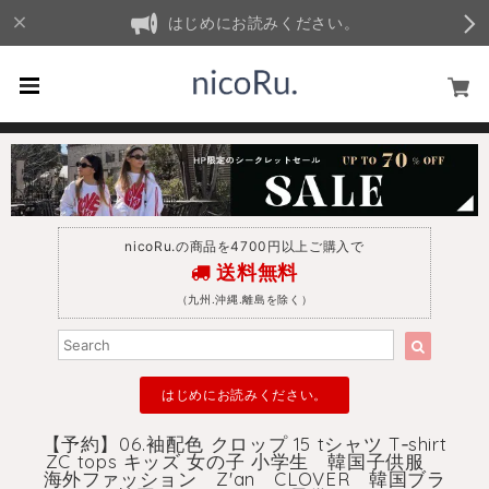
はじめにお読みください。
nicoRu.の商品を4700円以上ご購入で
送料無料
（九州.沖縄.離島を除く）
はじめにお読みください。
【予約】06.袖配色 クロップ 15 tシャツ T‐shirt
ZC tops キッズ 女の子 小学生 韓国子供服
海外ファッション Z'an CLOVER 韓国ブラ