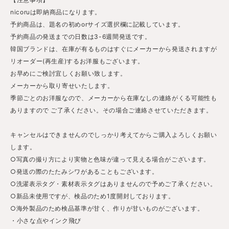
nicoruは即納商品になります。
予約商品は、題名の初めorサイズ選択欄に記載しています。
予約商品の発送までの日数は3-6週間発送です。
韓国ブランドは、在庫が有るものはすぐにメーカーから発送されますが
リオーダー(再生産)するお洋服もございます。
お早めにご検討宜しくお願い致します。
メーカーから取り寄せいたします。
季節ごとのお洋服なので、メーカーから在庫なしの連絡がくる可能性も
ありますので ご了承ください。その場合ご連絡させていただきます。
キャンセルはできませんのでしっかり考えてからご購入よろしくお願い
します。
○写真の撮り方により実物と色味が違って見える場合がございます。
○発送の際のたたみシワがあることもございます。
○洗濯表示タグ・素材表示タグはありませんので予めご了承ください。
○新品未使用ですが、検品のため1度開封しております。
○海外製品のため検品基準が甘く、作りが甘いものがございます。
・小さな点やインク飛び