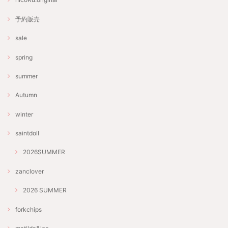
予約販売
sale
spring
summer
Autumn
winter
saintdoll
2026SUMMER
zanclover
2026 SUMMER
forkchips