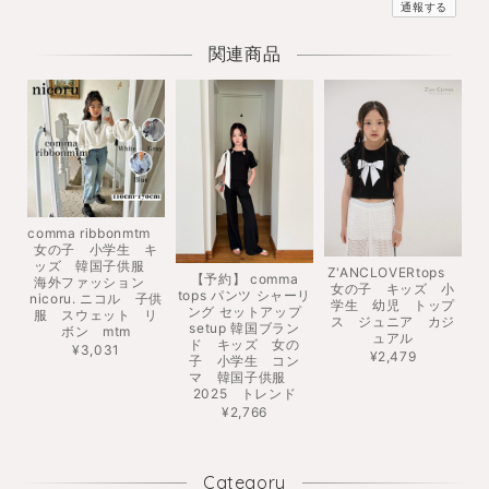
通報する
関連商品
comma ribbonmtm
女の子 小学生 キ
ッズ 韓国子供服
Z'ANCLOVERtops
【予約】 comma
海外ファッション
女の子 キッズ 小
tops パンツ シャーリ
nicoru. ニコル 子供
学生 幼児 トップ
ング セットアップ
服 スウェット リ
ス ジュニア カジ
setup 韓国ブラン
ボン mtm
ュアル
ド キッズ 女の
¥3,031
¥2,479
子 小学生 コン
マ 韓国子供服
2025 トレンド
¥2,766
Category