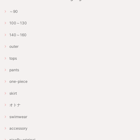
～90
100～130
140～160
outer
tops
pants
one-piece
skirt
オトナ
swimwear
accessory
nicoRu.original