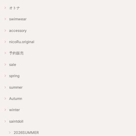
オトナ
swimwear
accessory
nicoRu.original
予約販売
sale
spring
summer
Autumn
winter
saintdoll
2026SUMMER