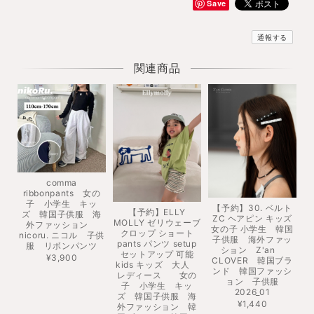
Save
通報する
関連商品
comma
ribbonpants 女の
子 小学生 キッ
【予約】30. ベルト
【予約】ELLY
ズ 韓国子供服 海
ZC ヘアピン キッズ
MOLLY ゼリウェーブ
外ファッション
女の子 小学生 韓国
クロップ ショート
nicoru. ニコル 子供
子供服 海外ファッ
pants パンツ setup
服 リボンパンツ
ション Z'an
セットアップ 可能
¥3,900
CLOVER 韓国ブラ
kids キッズ 大人
ンド 韓国ファッシ
レディース 女の
ョン 子供服
子 小学生 キッ
2026_01
ズ 韓国子供服 海
¥1,440
外ファッション 韓