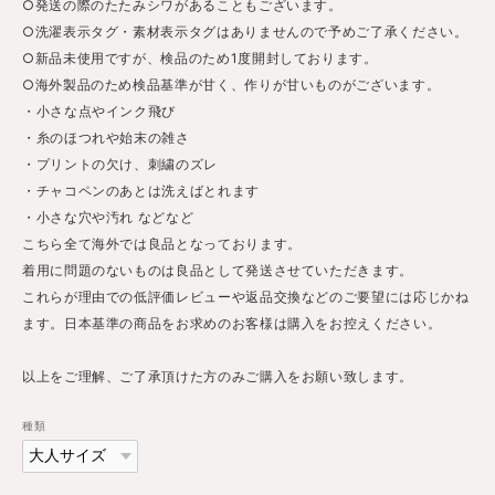
○発送の際のたたみシワがあることもございます。
○洗濯表示タグ・素材表示タグはありませんので予めご了承ください。
○新品未使用ですが、検品のため1度開封しております。
○海外製品のため検品基準が甘く、作りが甘いものがございます。
・小さな点やインク飛び
・糸のほつれや始末の雑さ
・プリントの欠け、刺繍のズレ
・チャコペンのあとは洗えばとれます
・小さな穴や汚れ などなど
こちら全て海外では良品となっております。
着用に問題のないものは良品として発送させていただきます。
これらが理由での低評価レビューや返品交換などのご要望には応じかね
ます。日本基準の商品をお求めのお客様は購入をお控えください。
以上をご理解、ご了承頂けた方のみご購入をお願い致します。
種類