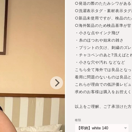
○発送の際のたたみシワがある
○洗濯表示タグ・素材表示タグ
○新品未使用ですが、検品のた
○海外製品のため検品基準が甘
・小さな点やインク飛び
・糸のほつれや始末の雑さ
・プリントの欠け、刺繍のズレ
・チャコペンのあと?洗えばと
・小さな穴や汚れ などなど
こちら全て海外では良品となっ
着用に問題のないものは良品と
これらが理由での低評価レビュ
求めのお客様は購入をお控えく
以上をご理解、ご了承頂けた方
種類