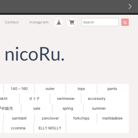
Contact
Instagram
140～160
outer
tops
pants
skirt
オトナ
swimwear
accessory
予約販売
sale
spring
summer
saintdoll
zanclover
forkchips
matilda&lee
ccomma
ELLY MOLLY