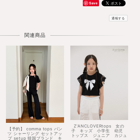
Save
通報する
関連商品
Z'ANCLOVERtops 女の
【予約】 comma tops パン
子 キッズ 小学生 幼児
ツ シャーリング セットアッ
トップス ジュニア カジュ
プ setup 韓国ブランド キ
アル