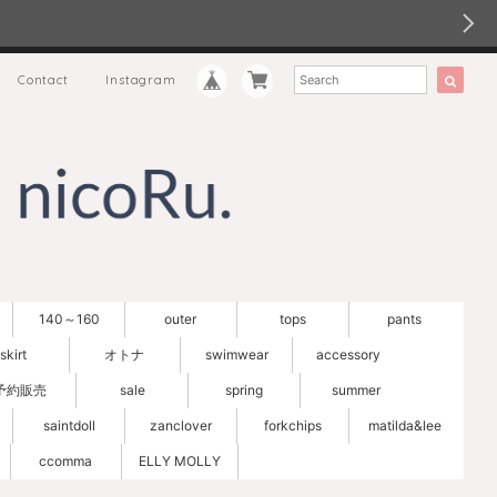
Contact
Instagram
140～160
outer
tops
pants
skirt
オトナ
swimwear
accessory
予約販売
sale
spring
summer
saintdoll
zanclover
forkchips
matilda&lee
ccomma
ELLY MOLLY