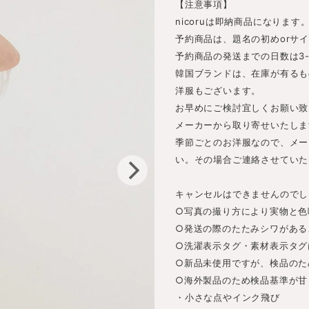
【注意事項】
nicoruは即納商品になります
予約商品は、題名の初めorサ
予約商品の発送までの日数は3
韓国ブランドは、在庫が有るも
洋服もございます。
お早めにご検討宜しくお願い致
メーカーから取り寄せいたしま
季節ごとのお洋服なので、メー
い。その場合ご連絡させていた
キャンセルはできませんのでし
○写真の撮り方により実物と色
○発送の際のたたみシワがある
○洗濯表示タグ・素材表示タグ
○新品未使用ですが、検品のた
○海外製品のため検品基準が甘
・小さな点やインク飛び