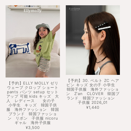
【予約】30. ベルト ZC ヘア
【予約】ELLY MOLLY ゼリ
ピン キッズ 女の子 小学生
ウェーブ クロップ ショート
韓国子供服 海外ファッショ
pants パンツ setup セット
ン Z'an CLOVER 韓国ブ
アップ 可能 kids キッズ 大
ランド 韓国ファッション
人 レディース 女の子
子供服 2026_01
小学生 キッズ 韓国子供
¥1,440
服 海外ファッション 韓国
ブランド 韓国ファッショ
ン リボン 子供服 nicoru
ギャル 海外子供服
¥3,500