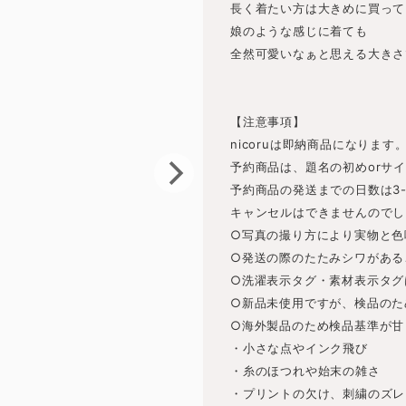
長く着たい方は大きめに買って
娘のような感じに着ても
全然可愛いなぁと思える大きさ
【注意事項】
nicoruは即納商品になります
予約商品は、題名の初めorサ
予約商品の発送までの日数は3
キャンセルはできませんのでし
○写真の撮り方により実物と色
○発送の際のたたみシワがある
○洗濯表示タグ・素材表示タグ
○新品未使用ですが、検品のた
○海外製品のため検品基準が甘
・小さな点やインク飛び
・糸のほつれや始末の雑さ
・プリントの欠け、刺繍のズレ