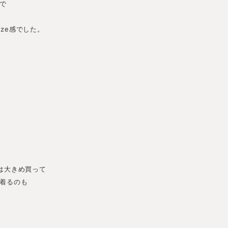
で
size感でした。
は大きめ買って
着るのも