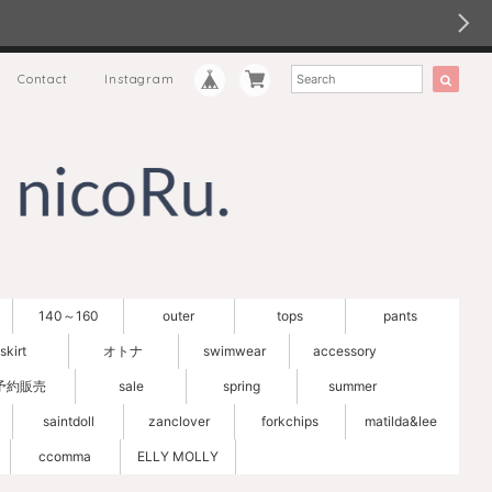
Contact
Instagram
140～160
outer
tops
pants
skirt
オトナ
swimwear
accessory
予約販売
sale
spring
summer
saintdoll
zanclover
forkchips
matilda&lee
ccomma
ELLY MOLLY