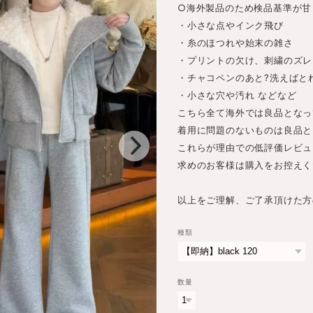
○海外製品のため検品基準が甘
・小さな点やインク飛び
・糸のほつれや始末の雑さ
・プリントの欠け、刺繍のズレ
・チャコペンのあと?洗えばと
・小さな穴や汚れ などなど
こちら全て海外では良品となっ
着用に問題のないものは良品と
これらが理由での低評価レビュ
求めのお客様は購入をお控えく
以上をご理解、ご了承頂けた方
種類
数量