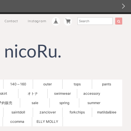
Contact
Instagram
140～160
outer
tops
pants
skirt
オトナ
swimwear
accessory
予約販売
sale
spring
summer
saintdoll
zanclover
forkchips
matilda&lee
ccomma
ELLY MOLLY