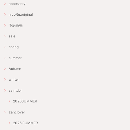
accessory
nicoRu.original
予約販売
sale
spring
summer
Autumn
winter
saintdoll
2026SUMMER
zanclover
2026 SUMMER