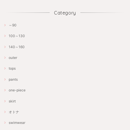
Category
～90
100～130
140～160
outer
tops
pants
one-piece
skirt
オトナ
swimwear