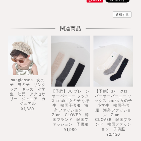
通報する
関連商品
sunglasses 女の
子 男の子 サング
ラス キッズ 小学
【予約】36 プレーン
【予約】37 クロー
生 幼児 アクセサ
オーバーニー ソック
バーオーバーニー ソ
リー ジュニア カ
ス socks 女の子 小学
ックス socks 女の子
ジュアル
生 韓国子供服 海
小学生 韓国子供
¥1,380
外ファッション
服 海外ファッショ
Z'an CLOVER 韓
ン Z'an
国ブランド 韓国フ
CLOVER 韓国ブラ
ァッション 子供服
ンド 韓国ファッシ
ョン 子供服
¥1,980
¥2,420