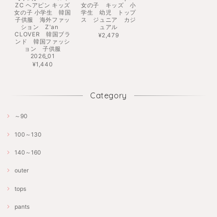
ZC ヘアピン キッズ
女の子 キッズ 小
女の子 小学生 韓国
学生 幼児 トップ
子供服 海外ファッ
ス ジュニア カジ
ション Z'an
ュアル
CLOVER 韓国ブラ
¥2,479
ンド 韓国ファッシ
ョン 子供服
2026_01
¥1,440
Category
～90
100～130
140～160
outer
tops
pants