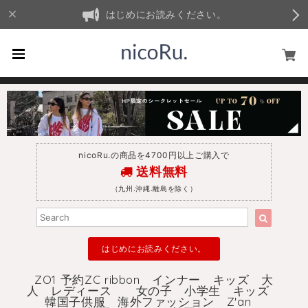
はじめにお読みください。
nicoRu.の商品を4700円以上ご購入で
送料無料
（九州.沖縄.離島を除く）
はじめにお読みください。
ZO1 予約ZC ribbon インナー キッズ 大
人 レディース 女の子 小学生 キッズ
韓国子供服 海外ファッション Z'an