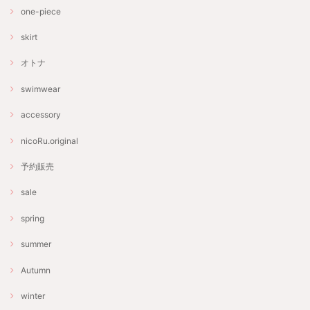
one-piece
skirt
オトナ
swimwear
accessory
nicoRu.original
予約販売
sale
spring
summer
Autumn
winter