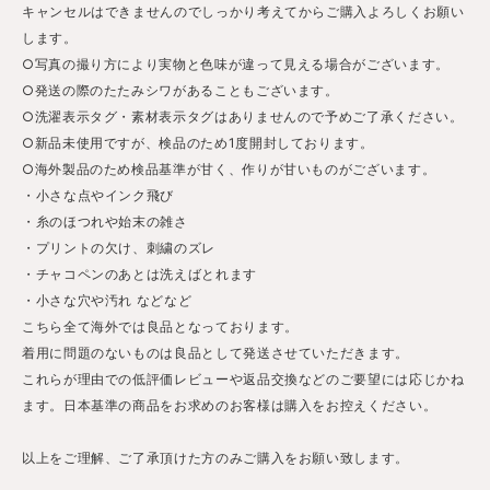
キャンセルはできませんのでしっかり考えてからご購入よろしくお願い
します。
○写真の撮り方により実物と色味が違って見える場合がございます。
○発送の際のたたみシワがあることもございます。
○洗濯表示タグ・素材表示タグはありませんので予めご了承ください。
○新品未使用ですが、検品のため1度開封しております。
○海外製品のため検品基準が甘く、作りが甘いものがございます。
・小さな点やインク飛び
・糸のほつれや始末の雑さ
・プリントの欠け、刺繍のズレ
・チャコペンのあとは洗えばとれます
・小さな穴や汚れ などなど
こちら全て海外では良品となっております。
着用に問題のないものは良品として発送させていただきます。
これらが理由での低評価レビューや返品交換などのご要望には応じかね
ます。日本基準の商品をお求めのお客様は購入をお控えください。
以上をご理解、ご了承頂けた方のみご購入をお願い致します。